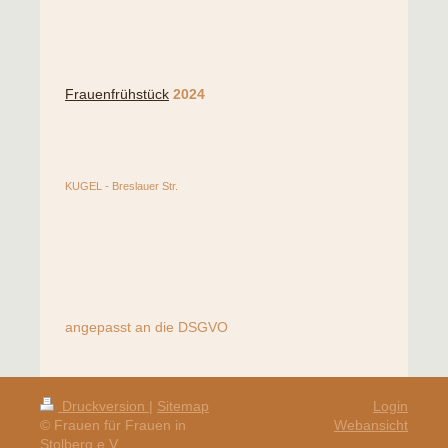
Frauenfrühstück
2024
KUGEL - Breslauer Str.
angepasst an die DSGVO
Druckversion
|
Sitemap
Login
© Frauen für Frauen in
Webansicht
Stolberg e.V.